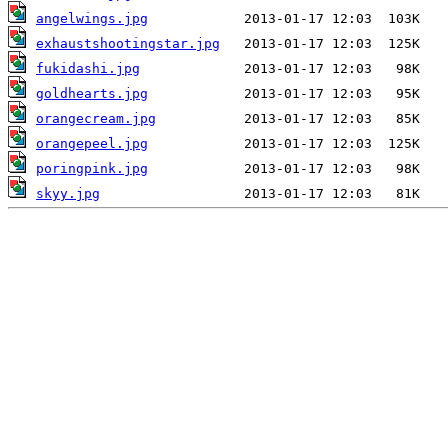
angelwings.jpg
exhaustshootingstar.jpg
fukidashi.jpg
goldhearts.jpg
orangecream.jpg
orangepeel.jpg
poringpink.jpg
skyy.jpg