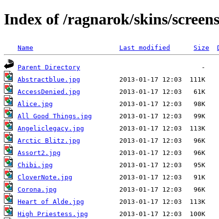
Index of /ragnarok/skins/screen
Name
Last modified
Size
Parent Directory
Abstractblue.jpg
AccessDenied.jpg
Alice.jpg
All Good Things.jpg
Angeliclegacy.jpg
Arctic Blitz.jpg
Assort2.jpg
Chibi.jpg
CloverNote.jpg
Corona.jpg
Heart of Alde.jpg
High Priestess.jpg