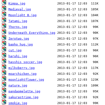
Kimpa.jpg
Medieval.jpg
Moonlight B.jpg
Tatami.jpg
Thorns.jpg
Underneath Everything.jpg
Zerotwo.jpg
bapho hug.jpg
cut.jpg
haruhi.jpg
hasshis soccer.jpg
milkyberry.jpg
moarchicken.jpg
moonlightflower.jpg
nature.jpg
pandaomelette.jpg
sakurastripe.jpg
smokie.jpg