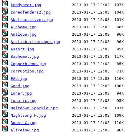
teddybear.jpg
zoneofenders2.jpg
Abstractsilver.jpg
Alchemy.jpg
Antique.jpg
Arcticblitzorange.jpg
Assort.jpg
Baphomet.jpg
Copperblend.jpg
Corruption.jpg
EAU.jpg
Good.jpg
Lunar.jpg
Lunatic.jpg
Meltdown Sparkle.jpg
Nightsong H.jpg
Roast C.jpg
aliceinw.jpg